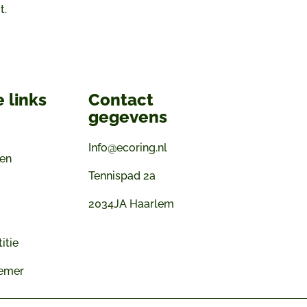
t.
 links
Contact
gegevens
Info@ecoring.nl
gen
Tennispad 2a
2034JA Haarlem
itie
emer