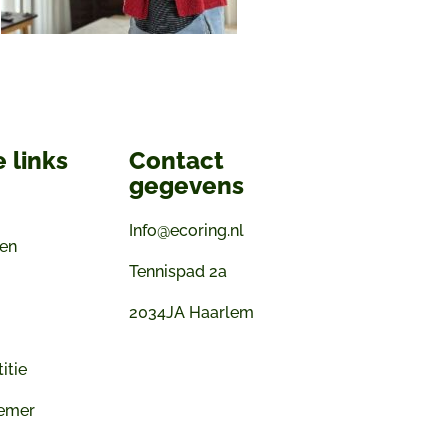
 links
Contact
gegevens
Info@ecoring.nl
gen
Tennispad 2a
2034JA Haarlem
itie
emer