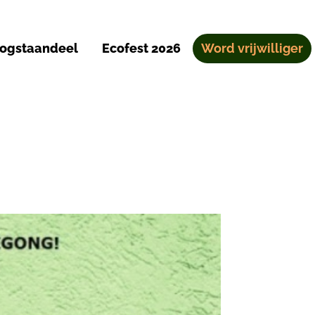
ogstaandeel
Ecofest 2026
Word vrijwilliger