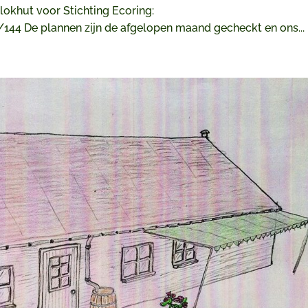
lokhut voor Stichting Ecoring:
/144 De plannen zijn de afgelopen maand gecheckt en ons...