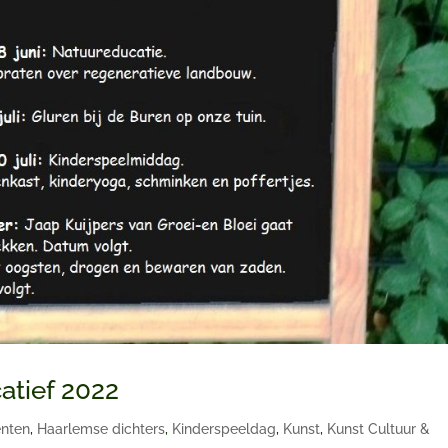
atief 2022
nten
,
Haarlemse dichters
,
Kinderspeeldag
,
Kunst
,
Kunst Cultuur &