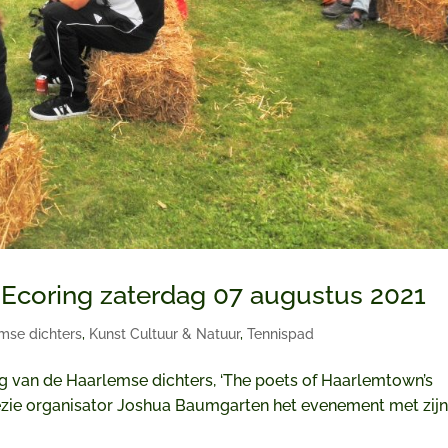
 Ecoring zaterdag 07 augustus 2021
mse dichters
,
Kunst Cultuur & Natuur
,
Tennispad
dag van de Haarlemse dichters, ‘The poets of Haarlemtown’s
zie organisator Joshua Baumgarten het evenement met zij
.